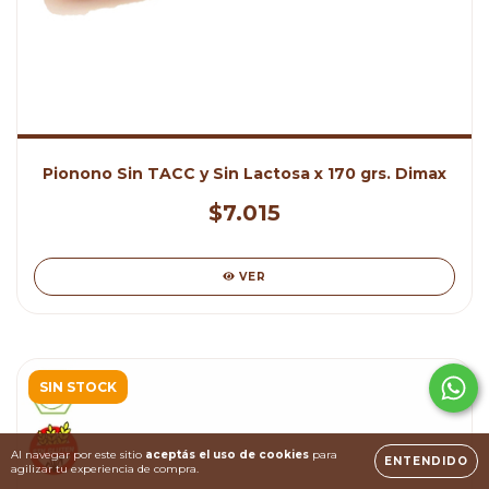
Pionono Sin TACC y Sin Lactosa x 170 grs. Dimax
$7.015
VER
SIN STOCK
Al navegar por este sitio
aceptás el uso de cookies
para
ENTENDIDO
agilizar tu experiencia de compra.