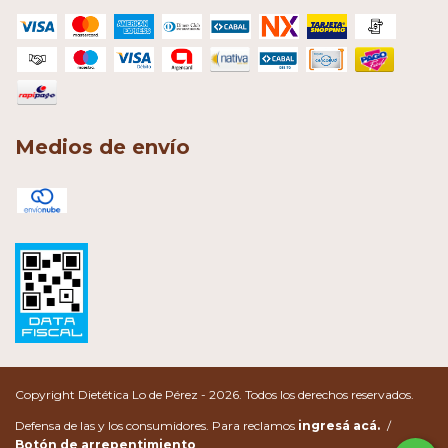
Medios de envío
Copyright Dietética Lo de Pérez - 2026. Todos los derechos reservados.
Defensa de las y los consumidores. Para reclamos
ingresá acá.
/
Botón de arrepentimiento