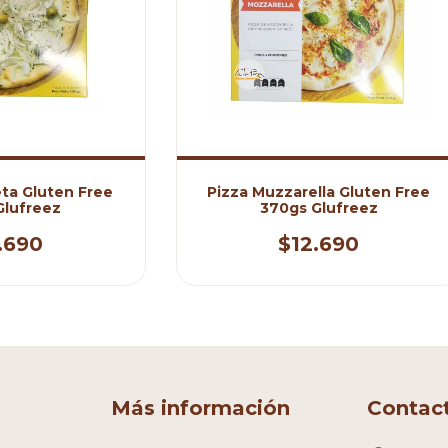
ta Gluten Free
Pizza Muzzarella Gluten Free
Glufreez
370gs Glufreez
.690
$12.690
Más información
Contac