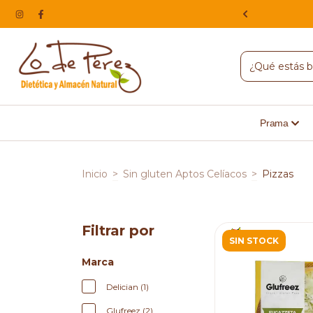
NA, HACEMOS ENVIOS A TODO EL PAIS
Prama
Inicio
>
Sin gluten Aptos Celíacos
>
Pizzas
Filtrar por
SIN STOCK
Marca
Delician (1)
Glufreez (2)