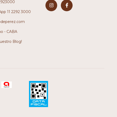
2923000
pp 11 2292 3000
odeperez.com
no - CABA
nuestro Blog!