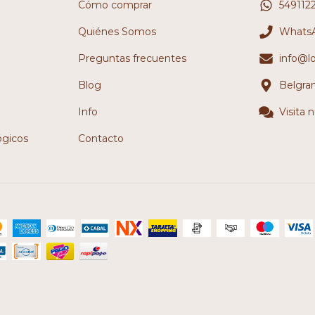
Cómo comprar
549112
Quiénes Somos
WhatsA
Preguntas frecuentes
info@l
Blog
Belgra
Info
Visita 
ógicos
Contacto