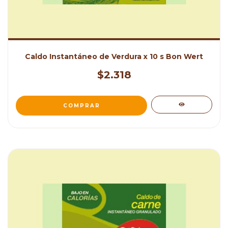
Caldo Instantáneo de Verdura x 10 s Bon Wert
$2.318