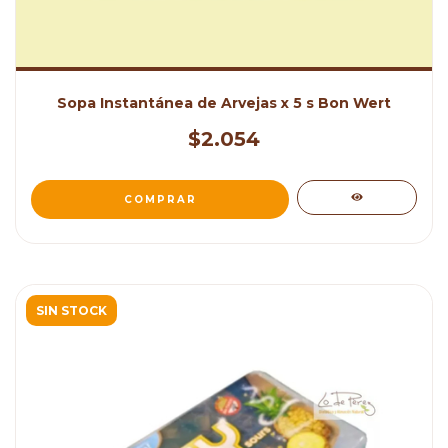
Sopa Instantánea de Arvejas x 5 s Bon Wert
$2.054
SIN STOCK