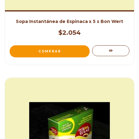
Sopa Instantánea de Espinaca x 5 s Bon Wert
$2.054