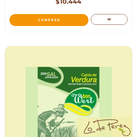
$10.444