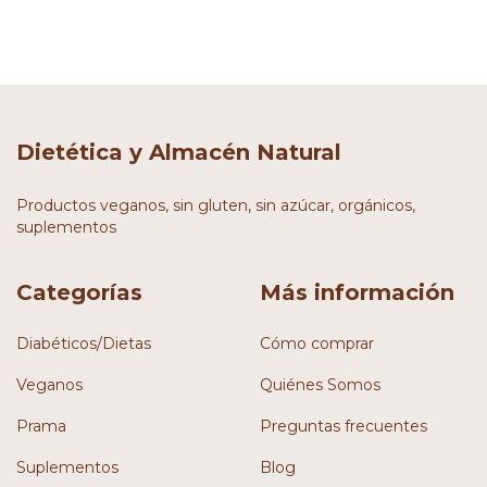
Dietética y Almacén Natural
Productos veganos, sin gluten, sin azúcar, orgánicos,
suplementos
Categorías
Más información
Diabéticos/Dietas
Cómo comprar
Veganos
Quiénes Somos
Prama
Preguntas frecuentes
Suplementos
Blog