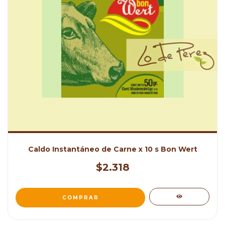
Caldo Instantáneo de Carne x 10 s Bon Wert
$2.318