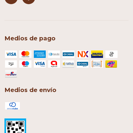
Medios de pago
Medios de envío