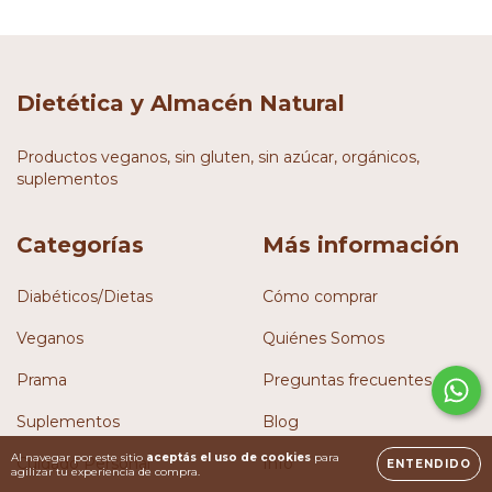
Dietética y Almacén Natural
Productos veganos, sin gluten, sin azúcar, orgánicos,
suplementos
Categorías
Más información
Diabéticos/Dietas
Cómo comprar
Veganos
Quiénes Somos
Prama
Preguntas frecuentes
Suplementos
Blog
Al navegar por este sitio
aceptás el uso de cookies
para
Cuidado Personal
Info
ENTENDIDO
agilizar tu experiencia de compra.