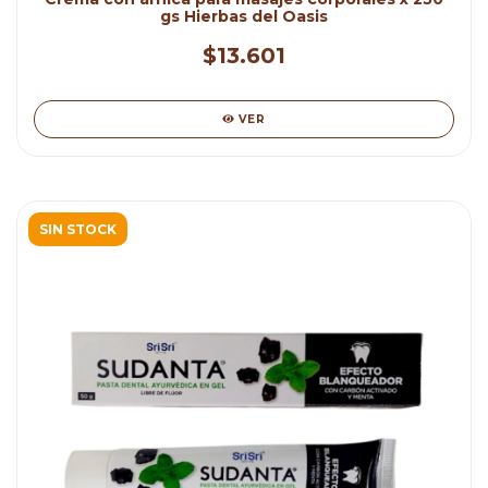
gs Hierbas del Oasis
$13.601
VER
SIN STOCK